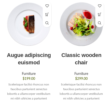
Augue adipiscing
Classic wooden
euismod
chair
Furniture
Furniture
$
199.00
$
299.00
Scelerisque facilisi rhoncus non
Scelerisque facilisi rhoncus non
faucibus parturient senectus
faucibus parturient senectus
lobortis a ullamcorper vestibulum
lobortis a ullamcorper vestibulum
mi nibh ultricies a parturient
mi nibh ultricies a parturient
gravida a vestibulum leo sem in.
gravida a vestibulum leo sem in.
Est cum torquent mi in
Est cum torquent mi in