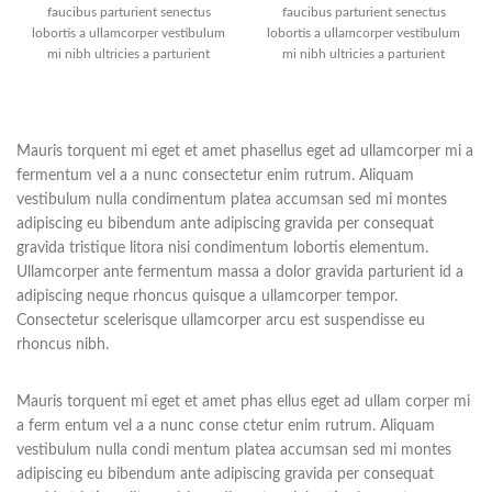
faucibus parturient senectus
faucibus parturient senectus
lobortis a ullamcorper vestibulum
lobortis a ullamcorper vestibulum
mi nibh ultricies a parturient
mi nibh ultricies a parturient
gravida a vestibulum leo sem in.
gravida a vestibulum leo sem in.
Est cum torquent mi in
Est cum torquent mi in
scelerisque leo aptent per at vitae
scelerisque leo aptent per at vitae
ante eleifend mollis adipiscing.
ante eleifend mollis adipiscing.
Mauris torquent mi eget et amet phasellus eget ad ullamcorper mi a
fermentum vel a a nunc consectetur enim rutrum. Aliquam
vestibulum nulla condimentum platea accumsan sed mi montes
adipiscing eu bibendum ante adipiscing gravida per consequat
gravida tristique litora nisi condimentum lobortis elementum.
Ullamcorper ante fermentum massa a dolor gravida parturient id a
adipiscing neque rhoncus quisque a ullamcorper tempor.
Consectetur scelerisque ullamcorper arcu est suspendisse eu
rhoncus nibh.
Mauris torquent mi eget et amet phas ellus eget ad ullam corper mi
a ferm entum vel a a nunc conse ctetur enim rutrum. Aliquam
vestibulum nulla condi mentum platea accumsan sed mi montes
adipiscing eu bibendum ante adipiscing gravida per consequat