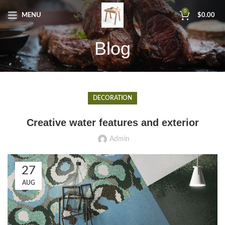
0
MENU
$
0.00
Blog
DECORATION
Creative water features and exterior
Admin
27
AUG