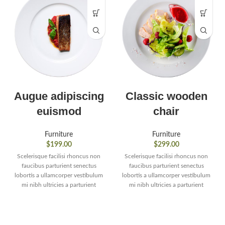
Augue adipiscing
Classic wooden
euismod
chair
Furniture
Furniture
$
199.00
$
299.00
Scelerisque facilisi rhoncus non
Scelerisque facilisi rhoncus non
faucibus parturient senectus
faucibus parturient senectus
lobortis a ullamcorper vestibulum
lobortis a ullamcorper vestibulum
mi nibh ultricies a parturient
mi nibh ultricies a parturient
gravida a vestibulum leo sem in.
gravida a vestibulum leo sem in.
Est cum torquent mi in
Est cum torquent mi in
scelerisque leo aptent per at vitae
scelerisque leo aptent per at vitae
ante eleifend mollis adipiscing.
ante eleifend mollis adipiscing.