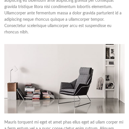
adipiscing eu bibendum ante adipiscing gravida per consequat
gravida tristique litora nisi condimentum lobortis elementum.
Ullamcorper ante fermentum massa a dolor gravida parturient id a
adipiscing neque rhoncus quisque a ullamcorper tempor.
Consectetur scelerisque ullamcorper arcu est suspendisse eu
rhoncus nibh.
Mauris torquent mi eget et amet phas ellus eget ad ullam corper mi
a ferm entum vel a a nunc conse ctetur enim rutrum. Aliquam