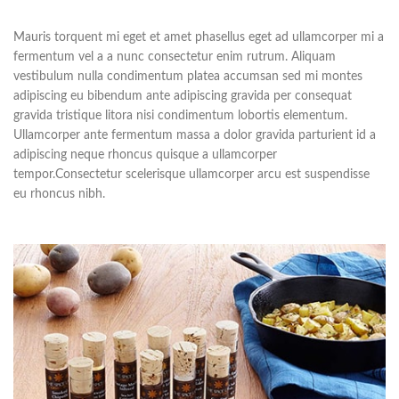
scelerisque leo aptent per at vitae
scelerisque leo aptent per at vitae
ante eleifend mollis adipiscing.
ante eleifend mollis adipiscing.
Mauris torquent mi eget et amet phasellus eget ad ullamcorper mi a
fermentum vel a a nunc consectetur enim rutrum. Aliquam
vestibulum nulla condimentum platea accumsan sed mi montes
adipiscing eu bibendum ante adipiscing gravida per consequat
gravida tristique litora nisi condimentum lobortis elementum.
Ullamcorper ante fermentum massa a dolor gravida parturient id a
adipiscing neque rhoncus quisque a ullamcorper
tempor.Consectetur scelerisque ullamcorper arcu est suspendisse
eu rhoncus nibh.