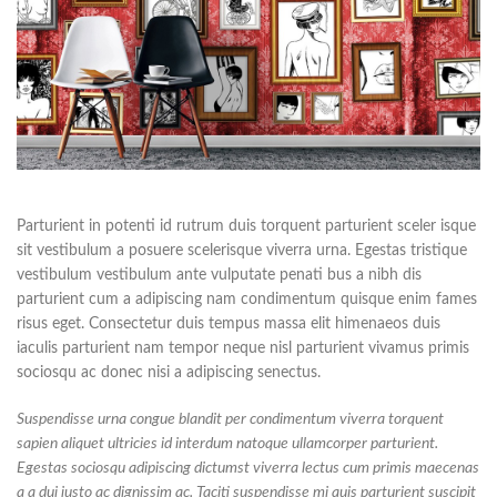
Parturient in potenti id rutrum duis torquent parturient sceler isque
sit vestibulum a posuere scelerisque viverra urna. Egestas tristique
vestibulum vestibulum ante vulputate penati bus a nibh dis
parturient cum a adipiscing nam condimentum quisque enim fames
risus eget. Consectetur duis tempus massa elit himenaeos duis
iaculis parturient nam tempor neque nisl parturient vivamus primis
sociosqu ac donec nisi a adipiscing senectus.
Suspendisse urna congue blandit per condimentum viverra torquent
sapien aliquet ultricies id interdum natoque ullamcorper parturient.
Egestas sociosqu adipiscing dictumst viverra lectus cum primis maecenas
a a dui justo ac dignissim ac. Taciti suspendisse mi quis parturient suscipit