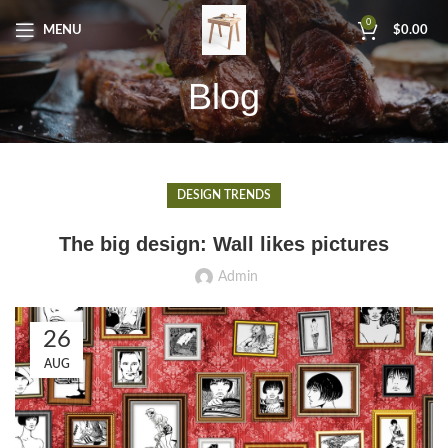
0
MENU
$
0.00
Blog
DESIGN TRENDS
The big design: Wall likes pictures
Admin
26
AUG