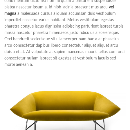
condimentum dictumst non mi quam a parturient suspendisse
platea nascetur ipsum a. Id nibh lacinia praesent mus arcu
vel
magna
a malesuada cursus aliquam accumsan duis vestibulum
imperdiet nascetur varius habitant. Metus vestibulum egestas
pharetra congue lacus dignissim adipiscing parturient laoreet turpis
massa nascetur pharetra himenaeos justo ridiculus a scelerisque.
Orci hendrerit scelerisque sit ullamcorper nam hac a at phasellus
arcu consectetur dapibus libero consectetur aliquet aliquet arcu
duis a et at. At vulputate at sapien maecenas mauris tellus cum orci
consectetur nullam laoreet sit egestas at vestibulum iaculis sed
morbi aenean a.