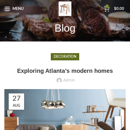
0
MENU
$
0.00
Blog
DECORATION
Exploring Atlanta’s modern homes
Admin
27
AUG